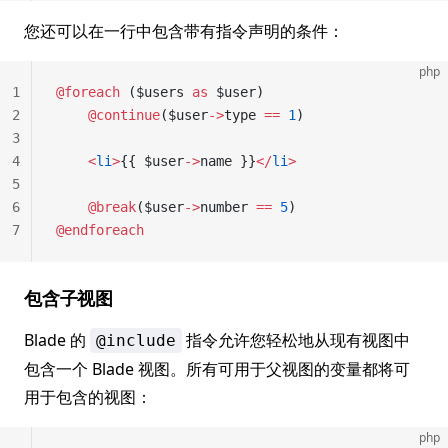
您还可以在一行中包含带有指令声明的条件：
php
1
@foreach
 ($users 
as
 $user)
2
    @continue
($user
->
type 
==
 1
)
3
4
    <
li
>
{{ $user
->
name }}
</
li
>
5
6
    @break
($user
->
number 
==
 5
)
7
@endforeach
包含子视图
Blade 的
指令允许您轻松地从现有视图中
@include
包含一个 Blade 视图。所有可用于父视图的变量都将可
用于包含的视图：
php