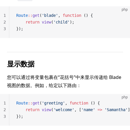
php
1
Route
::
get
(
'blade'
, 
function
 () {
2
    return
 view
(
'child'
);
3
});
显示数据
您可以通过将变量包裹在“花括号”中来显示传递给 Blade
视图的数据。例如，给定以下路由：
php
1
Route
::
get
(
'greeting'
, 
function
 () {
2
    return
 view
(
'welcome'
, [
'name'
 =>
 'Samantha'
]
3
});