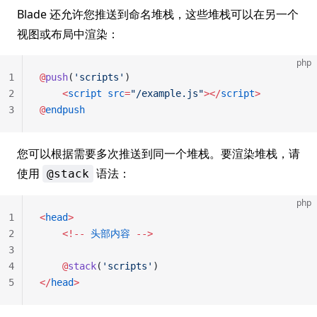
Blade 还允许您推送到命名堆栈，这些堆栈可以在另一个
视图或布局中渲染：
php
1
@
push
(
'scripts'
)
2
    <
script
 src
=
"/example.js"
></
script
>
3
@
endpush
您可以根据需要多次推送到同一个堆栈。要渲染堆栈，请
使用
语法：
@stack
php
1
<
head
>
2
    <!--
 头部内容
 -->
3
4
    @
stack
(
'scripts'
)
5
</
head
>