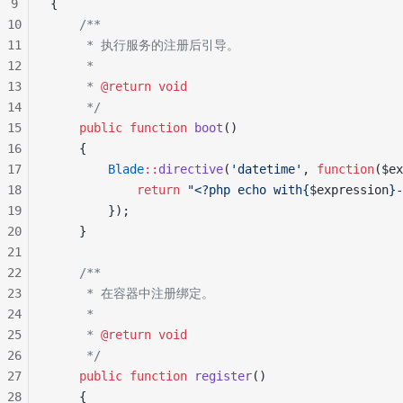
9
{
10
    /**
11
     * 执行服务的注册后引导。
12
     *
13
     * 
@return
 void
14
     */
15
    public
 function
 boot
()
16
    {
17
        Blade
::
directive
(
'datetime'
, 
function
($ex
18
            return
 "<?php echo with{
$expression
}-
19
        });
20
    }
21
22
    /**
23
     * 在容器中注册绑定。
24
     *
25
     * 
@return
 void
26
     */
27
    public
 function
 register
()
28
    {