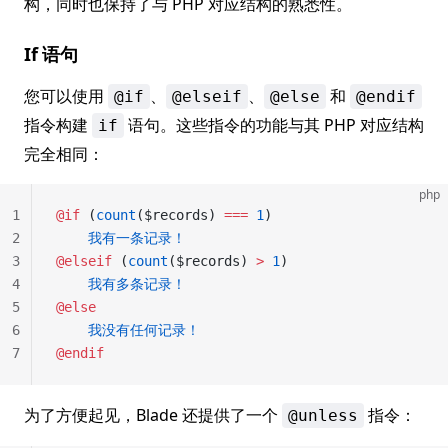
构，同时也保持了与 PHP 对应结构的熟悉性。
If 语句
您可以使用
、
、
和
@if
@elseif
@else
@endif
指令构建
语句。这些指令的功能与其 PHP 对应结构
if
完全相同：
php
1
@if
 (
count
($records) 
===
 1
)
2
    我有一条记录！
3
@elseif
 (
count
($records) 
>
 1
)
4
    我有多条记录！
5
@else
6
    我没有任何记录！
7
@endif
为了方便起见，Blade 还提供了一个
指令：
@unless