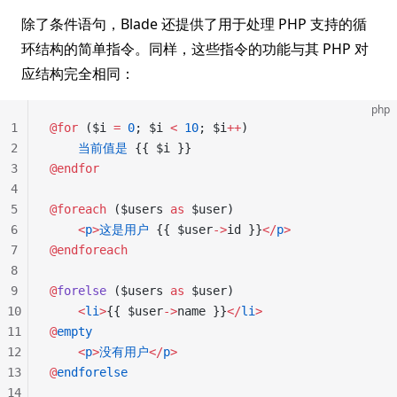
除了条件语句，Blade 还提供了用于处理 PHP 支持的循
环结构的简单指令。同样，这些指令的功能与其 PHP 对
应结构完全相同：
php
1
@for
 ($i 
=
 0
; $i 
<
 10
; $i
++
)
2
    当前值是
 {{ $i }}
3
@endfor
4
5
@foreach
 ($users 
as
 $user)
6
    <
p
>
这是用户
 {{ $user
->
id }}
</
p
>
7
@endforeach
8
9
@
forelse
 ($users 
as
 $user)
10
    <
li
>
{{ $user
->
name }}
</
li
>
11
@
empty
12
    <
p
>
没有用户
</
p
>
13
@
endforelse
14