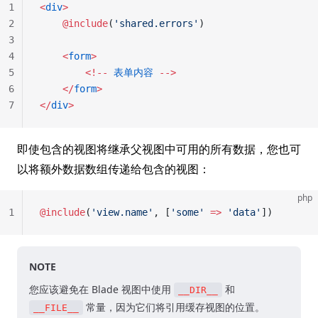
1
<
div
>
2
    @include
(
'shared.errors'
)
3
4
    <
form
>
5
        <!--
 表单内容
 -->
6
    </
form
>
7
</
div
>
即使包含的视图将继承父视图中可用的所有数据，您也可
以将额外数据数组传递给包含的视图：
php
1
@include
(
'view.name'
, [
'some'
 =>
 'data'
])
NOTE
您应该避免在 Blade 视图中使用
和
__DIR__
常量，因为它们将引用缓存视图的位置。
__FILE__