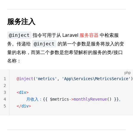
服务注入
指令可用于从 Laravel
服务容器
中检索服
@inject
务。传递给
的第一个参数是服务将放入的变
@inject
量的名称，而第二个参数是您希望解析的服务的类/接口
名称：
php
1
@
inject
(
'metrics'
, 
'App\Services\MetricsService'
)
2
3
<
div
>
4
    月收入：
{{ $metrics
->
monthlyRevenue
() }}
。
5
</
div
>