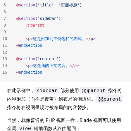
5
@
section
(
'title'
, 
'页面标题'
)
6
7
@
section
(
'sidebar'
)
8
    @@parent
9
10
    <
p
>
这是附加到主侧边栏的内容。
</
p
>
11
@
endsection
12
13
@
section
(
'content'
)
14
    <
p
>
这是我的正文内容。
</
p
>
15
@
endsection
在此示例中，
部分使用
指令将
sidebar
@@parent
内容附加（而不是覆盖）到布局的侧边栏。
@@parent
指令将在视图呈现时被布局的内容替换。
当然，就像普通的 PHP 视图一样，Blade 视图可以使用
全局
辅助函数从路由返回：
view