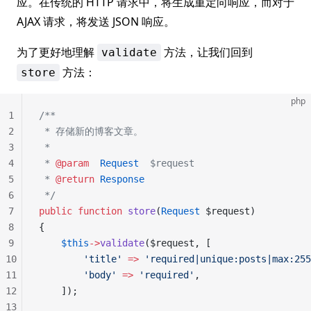
应。在传统的 HTTP 请求中，将生成重定向响应，而对于
AJAX 请求，将发送 JSON 响应。
为了更好地理解
方法，让我们回到
validate
方法：
store
php
1
/**
2
 * 存储新的博客文章。
3
 *
4
 * 
@param
  Request
  $request
5
 * 
@return
 Response
6
 */
7
public
 function
 store
(
Request
 $request)
8
{
9
    $this
->
validate
($request, [
10
        'title'
 =>
 'required|unique:posts|max:255
11
        'body'
 =>
 'required'
,
12
    ]);
13