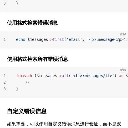
3
}
使用格式检索错误消息
php
1
echo
 $messages
->
first
(
'email'
, 
'<p>:message</p>'
)
使用格式检索所有错误消息
php
1
foreach
 ($messages
->
all
(
'<li>:message</li>'
) 
as
 $
2
    //
3
}
自定义错误信息
如果需要，可以使用自定义错误消息进行验证，而不是默