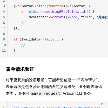
2
3
$validator
->
after
(
function
($validator) {
4
    if
 (
$this
->
somethingElseIsInvalid
()) {
5
        $validator
->
errors
()
->
add
(
'field'
, 
'此字
6
    }
7
});
8
9
if
 ($validator
->
fails
()) {
10
    //
11
}
表单请求验证
对于更复杂的验证场景，可能希望创建一个“表单请求”。
表单请求是包含验证逻辑的自定义请求类。要创建表单请
求类，请使用
Artisan CLI 命令：
make:request
php