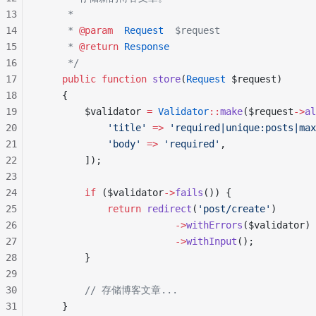
13
     *
14
     * 
@param
  Request
  $request
15
     * 
@return
 Response
16
     */
17
    public
 function
 store
(
Request
 $request)
18
    {
19
        $validator 
=
 Validator
::
make
($request
->
al
20
            'title'
 =>
 'required|unique:posts|max
21
            'body'
 =>
 'required'
,
22
        ]);
23
24
        if
 ($validator
->
fails
()) {
25
            return
 redirect
(
'post/create'
)
26
                        ->
withErrors
($validator)
27
                        ->
withInput
();
28
        }
29
30
        // 存储博客文章...
31
    }