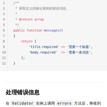
1
/**
2
 * 获取定义的验证规则的错误消息。
3
 *
4
 * 
@return
 array
5
 */
6
public
 function
 messages
()
7
{
8
    return
 [
9
        'title.required'
 =>
 '需要一个标题'
,
10
        'body.required'
  =>
 '需要一条消息'
,
11
    ];
12
}
处理错误信息
在
实例上调用
方法后，将收到
Validator
errors