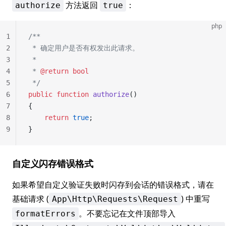
方法返回
：
authorize
true
php
1
/**
2
 * 确定用户是否有权发出此请求。
3
 *
4
 * 
@return
 bool
5
 */
6
public
 function
 authorize
()
7
{
8
    return
 true
;
9
}
自定义闪存错误格式
如果希望自定义验证失败时闪存到会话的错误格式，请在
基础请求 (
) 中重写
App\Http\Requests\Request
。不要忘记在文件顶部导入
formatErrors