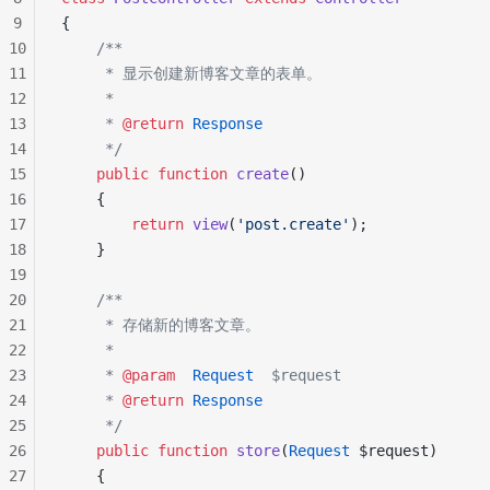
9
{
10
    /**
11
     * 显示创建新博客文章的表单。
12
     *
13
     * 
@return
 Response
14
     */
15
    public
 function
 create
()
16
    {
17
        return
 view
(
'post.create'
);
18
    }
19
20
    /**
21
     * 存储新的博客文章。
22
     *
23
     * 
@param
  Request
  $request
24
     * 
@return
 Response
25
     */
26
    public
 function
 store
(
Request
 $request)
27
    {