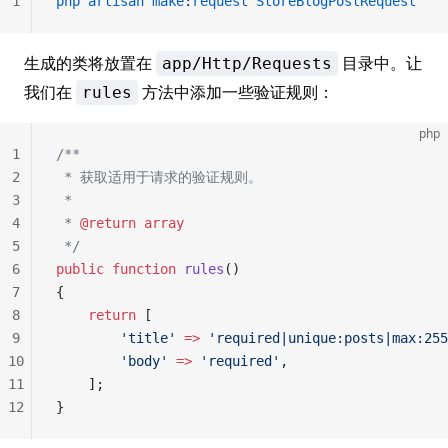
1
php
 artisan
 make
:
request
 StoreBlogPostRequest
生成的类将放置在
目录中。让
app/Http/Requests
我们在
方法中添加一些验证规则：
rules
php
1
/**
2
 * 获取适用于请求的验证规则。
3
 *
4
 * 
@return
 array
5
 */
6
public
 function
 rules
()
7
{
8
    return
 [
9
        'title'
 =>
 'required|unique:posts|max:255
10
        'body'
 =>
 'required'
,
11
    ];
12
}