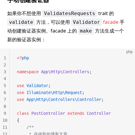
如果你不想使用
trait 的
ValidatesRequests
方法，可以使用
facade
手
validate
Validator
动创建验证器实例。facade 上的
方法生成一个
make
新的验证器实例：
php
1
<?
php
2
3
namespace
 App\Http\Controllers
;
4
5
use
 Validator
;
6
use
 Illuminate\Http\Request
;
7
use
 App\Http\Controllers\Controller
;
8
9
class
 PostController
 extends
 Controller
10
{
11
    /**
12
     * 存储新的博客文章。