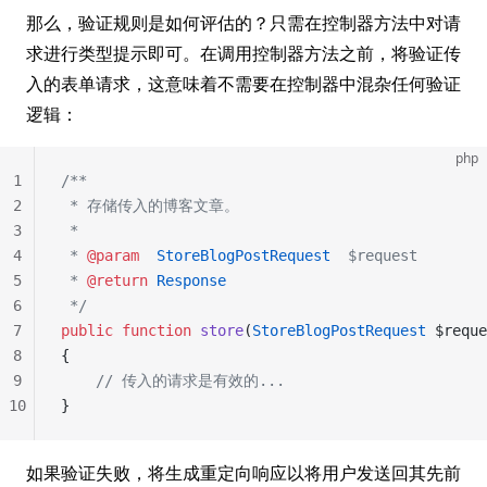
那么，验证规则是如何评估的？只需在控制器方法中对请
求进行类型提示即可。在调用控制器方法之前，将验证传
入的表单请求，这意味着不需要在控制器中混杂任何验证
逻辑：
php
1
/**
2
 * 存储传入的博客文章。
3
 *
4
 * 
@param
  StoreBlogPostRequest
  $request
5
 * 
@return
 Response
6
 */
7
public
 function
 store
(
StoreBlogPostRequest
 $reque
8
{
9
    // 传入的请求是有效的...
10
}
如果验证失败，将生成重定向响应以将用户发送回其先前