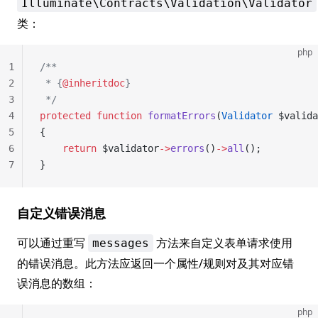
Illuminate\Contracts\Validation\Validator
类：
php
1
/**
2
 * {
@inheritdoc
}
3
 */
4
protected
 function
 formatErrors
(
Validator
 $valida
5
{
6
    return
 $validator
->
errors
()
->
all
();
7
}
自定义错误消息
可以通过重写
方法来自定义表单请求使用
messages
的错误消息。此方法应返回一个属性/规则对及其对应错
误消息的数组：
php