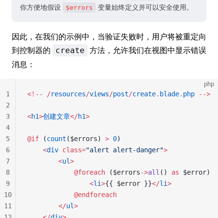
你方便地假设
变量始终定义并可以安全使用。
$errors
因此，在我们的示例中，当验证失败时，用户将被重定向
到控制器的
方法，允许我们在视图中显示错误
create
消息：
php
1
<!--
 /
resources
/
views
/
post
/
create
.
blade
.
php
 -->
2
3
<
h1
>
创建文章
</
h1
>
4
5
@if
 (
count
($errors) 
>
 0
)
6
    <
div
 class=
"alert alert-danger"
>
7
        <
ul
>
8
            @foreach
 ($errors
->
all
() 
as
 $error)
9
                <
li
>
{{ $error }}
</
li
>
10
            @endforeach
11
        </
ul
>
12
    </
div
>