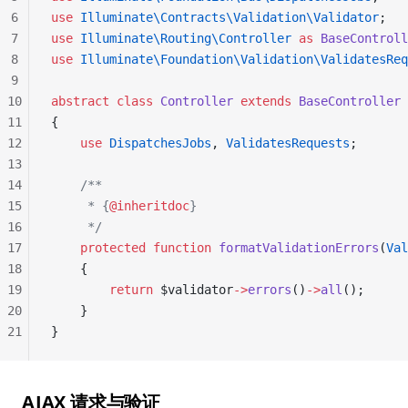
6
use
 Illuminate\Contracts\Validation\Validator
;
7
use
 Illuminate\Routing\Controller
 as
 BaseControll
8
use
 Illuminate\Foundation\Validation\ValidatesReq
9
10
abstract
 class
 Controller
 extends
 BaseController
11
{
12
    use
 DispatchesJobs
, 
ValidatesRequests
;
13
14
    /**
15
     * {
@inheritdoc
}
16
     */
17
    protected
 function
 formatValidationErrors
(
Val
18
    {
19
        return
 $validator
->
errors
()
->
all
();
20
    }
21
}
AJAX 请求与验证