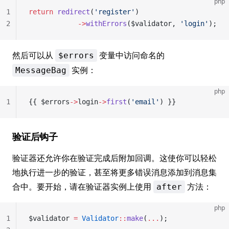
php
1
return
 redirect
(
'register'
)
2
            ->
withErrors
($validator, 
'login'
);
然后可以从
变量中访问命名的
$errors
实例：
MessageBag
php
1
{{ $errors
->
login
->
first
(
'email'
) }}
验证后钩子
验证器还允许你在验证完成后附加回调。这使你可以轻松
地执行进一步的验证，甚至将更多错误消息添加到消息集
合中。要开始，请在验证器实例上使用
方法：
after
php
1
$validator 
=
 Validator
::
make
(
...
);