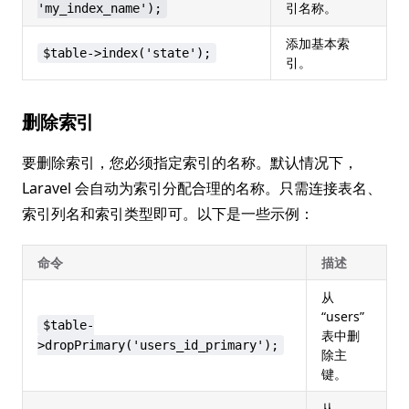
引名称。
'my_index_name');
添加基本索
$table->index('state');
引。
删除索引
要删除索引，您必须指定索引的名称。默认情况下，
Laravel 会自动为索引分配合理的名称。只需连接表名、
索引列名和索引类型即可。以下是一些示例：
命令
描述
从
“users”
$table-
表中删
>dropPrimary('users_id_primary');
除主
键。
从