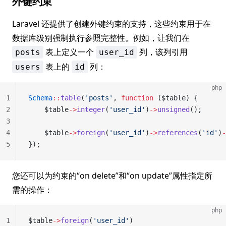
外键约束
Laravel 还提供了创建外键约束的支持，这些约束用于在
数据库级别强制执行参照完整性。例如，让我们在
表上定义一个
列，该列引用
posts
user_id
表上的
列：
users
id
php
1
Schema
::
table
(
'posts'
, 
function
 ($table) {
2
    $table
->
integer
(
'user_id'
)
->
unsigned
();
3
4
    $table
->
foreign
(
'user_id'
)
->
references
(
'id'
)
-
5
});
您还可以为约束的“on delete”和“on update”属性指定所
需的操作：
php
1
$table
->
foreign
(
'user_id'
)