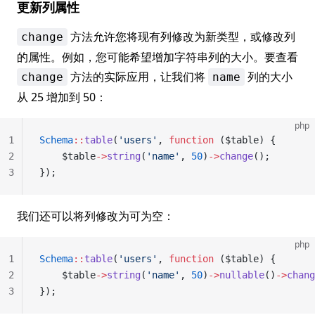
更新列属性
方法允许您将现有列修改为新类型，或修改列
change
的属性。例如，您可能希望增加字符串列的大小。要查看
方法的实际应用，让我们将
列的大小
change
name
从 25 增加到 50：
php
1
Schema
::
table
(
'users'
, 
function
 ($table) {
2
    $table
->
string
(
'name'
, 
50
)
->
change
();
3
});
我们还可以将列修改为可为空：
php
1
Schema
::
table
(
'users'
, 
function
 ($table) {
2
    $table
->
string
(
'name'
, 
50
)
->
nullable
()
->
chang
3
});