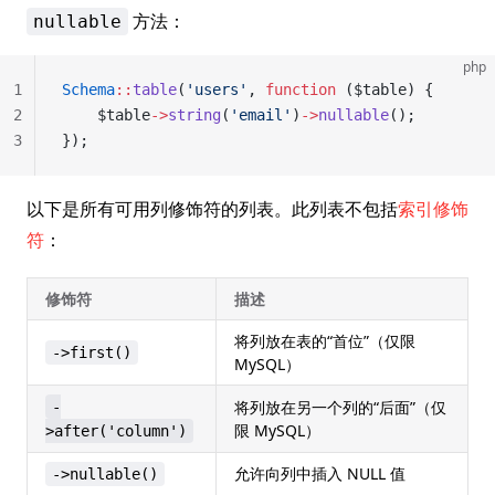
方法：
nullable
php
1
Schema
::
table
(
'users'
, 
function
 ($table) {
2
    $table
->
string
(
'email'
)
->
nullable
();
3
});
以下是所有可用列修饰符的列表。此列表不包括
索引修饰
符
：
修饰符
描述
将列放在表的“首位”（仅限
->first()
MySQL）
将列放在另一个列的“后面”（仅
-
限 MySQL）
>after('column')
允许向列中插入 NULL 值
->nullable()