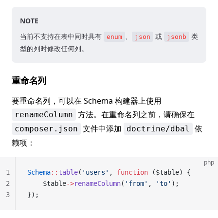
NOTE
当前不支持在表中同时具有
、
或
类
enum
json
jsonb
型的列时修改任何列。
重命名列
要重命名列，可以在 Schema 构建器上使用
方法。在重命名列之前，请确保在
renameColumn
文件中添加
依
composer.json
doctrine/dbal
赖项：
php
1
Schema
::
table
(
'users'
, 
function
 ($table) {
2
    $table
->
renameColumn
(
'from'
, 
'to'
);
3
});