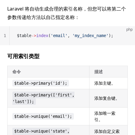
Laravel 将自动生成合理的索引名称，但您可以将第二个
参数传递给方法以自己指定名称：
php
1
$table
->
index
(
'email'
, 
'my_index_name'
);
可用索引类型
命令
描述
添加主键。
$table->primary('id');
$table->primary(['first',
添加复合键。
'last']);
添加唯一索
$table->unique('email');
引。
添加自定义索
$table->unique('state',