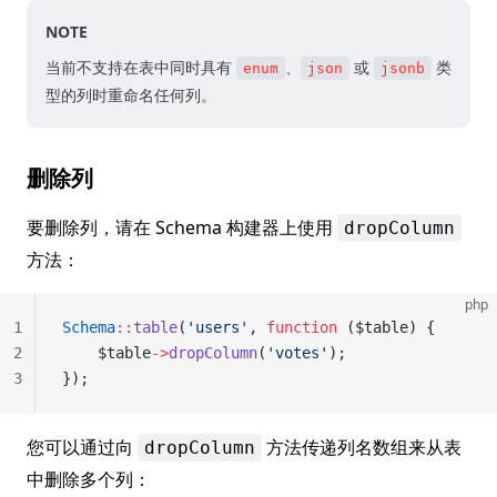
NOTE
当前不支持在表中同时具有
、
或
类
enum
json
jsonb
型的列时重命名任何列。
删除列
要删除列，请在 Schema 构建器上使用
dropColumn
方法：
php
1
Schema
::
table
(
'users'
, 
function
 ($table) {
2
    $table
->
dropColumn
(
'votes'
);
3
});
您可以通过向
方法传递列名数组来从表
dropColumn
中删除多个列：