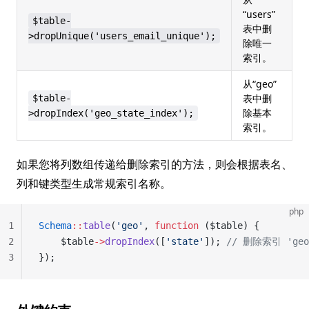
“users”
$table-
表中删
>dropUnique('users_email_unique');
除唯一
索引。
从“geo”
表中删
$table-
除基本
>dropIndex('geo_state_index');
索引。
如果您将列数组传递给删除索引的方法，则会根据表名、
列和键类型生成常规索引名称。
php
1
Schema
::
table
(
'geo'
, 
function
 ($table) {
2
    $table
->
dropIndex
([
'state'
]); 
// 删除索引 'geo_
3
});