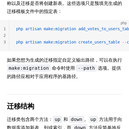
称以及迁移是否将创建新表。这些选项只是预填充生成的
迁移模板文件中的指定表：
php
1
php
 artisan
 make
:
migration
 add_votes_to_users_tab
2
3
php
 artisan
 make
:
migration
 create_users_table
 --
c
如果您想为生成的迁移指定自定义输出路径，可以在执行
命令时使用
选项。提供
make:migration
--path
的路径应相对于应用程序的基路径。
迁移结构
迁移类包含两个方法：
和
。
方法用于向
up
down
up
数据库添加新表、列或索引，而
方法应简单地反
down