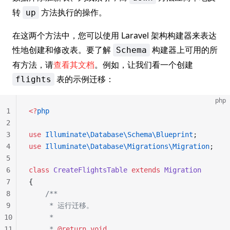
转
方法执行的操作。
up
在这两个方法中，您可以使用 Laravel 架构构建器来表达
性地创建和修改表。要了解
构建器上可用的所
Schema
有方法，请
查看其文档
。例如，让我们看一个创建
表的示例迁移：
flights
php
1
<?
php
2
3
use
 Illuminate\Database\Schema\Blueprint
;
4
use
 Illuminate\Database\Migrations\Migration
;
5
6
class
 CreateFlightsTable
 extends
 Migration
7
{
8
    /**
9
     * 运行迁移。
10
     *
11
     * 
@return
 void