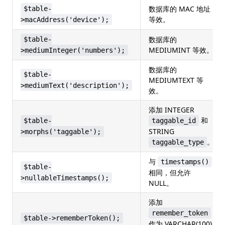
数据库的 MAC 地址
$table-
等效。
>macAddress('device');
数据库的
$table-
MEDIUMINT 等效。
>mediumInteger('numbers');
数据库的
$table-
MEDIUMTEXT 等
>mediumText('description');
效。
添加 INTEGER
和
$table-
taggable_id
STRING
>morphs('taggable');
。
taggable_type
与
timestamps()
$table-
相同，但允许
>nullableTimestamps();
NULL。
添加
remember_token
$table->rememberToken();
作为 VARCHAR(100)