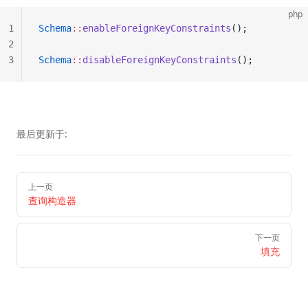
php
1
Schema
::
enableForeignKeyConstraints
();
2
3
Schema
::
disableForeignKeyConstraints
();
最后更新于:
Pager
上一页
查询构造器
下一页
填充