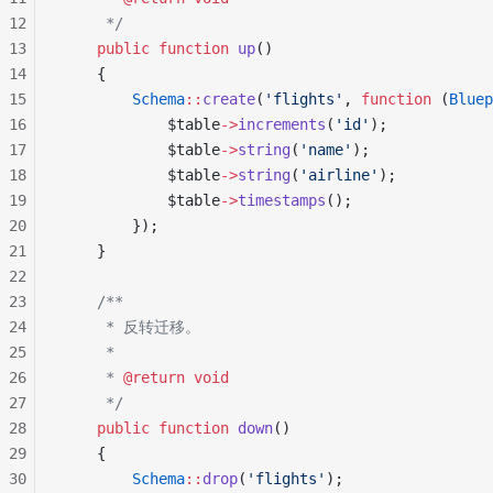
12
     */
13
    public
 function
 up
()
14
    {
15
        Schema
::
create
(
'flights'
, 
function
 (
Bluep
16
            $table
->
increments
(
'id'
);
17
            $table
->
string
(
'name'
);
18
            $table
->
string
(
'airline'
);
19
            $table
->
timestamps
();
20
        });
21
    }
22
23
    /**
24
     * 反转迁移。
25
     *
26
     * 
@return
 void
27
     */
28
    public
 function
 down
()
29
    {
30
        Schema
::
drop
(
'flights'
);