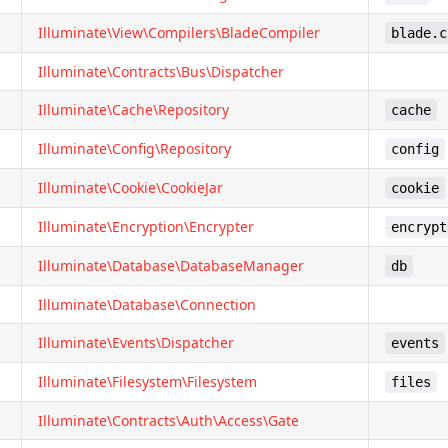
Illuminate\View\Compilers\BladeCompiler
blade.c
Illuminate\Contracts\Bus\Dispatcher
Illuminate\Cache\Repository
cache
Illuminate\Config\Repository
config
Illuminate\Cookie\CookieJar
cookie
Illuminate\Encryption\Encrypter
encrypt
Illuminate\Database\DatabaseManager
db
Illuminate\Database\Connection
Illuminate\Events\Dispatcher
events
Illuminate\Filesystem\Filesystem
files
Illuminate\Contracts\Auth\Access\Gate