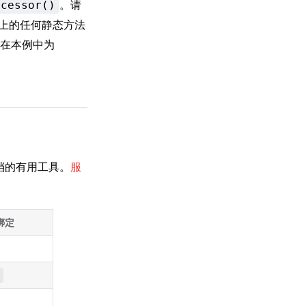
。请
ccessor()
de 上的任何静态方法
在本例中为
 文档的有用工具。
服
绑定