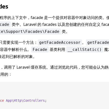
des
l 应用程序的上下文中，facade 是一个提供对容器中对象访问的类
类中。Laravel 的 facades 以及您创建的任何自定义 fa
cade
类。
te\Support\Facades\Facade
e 类只需要实现一个方法：
。
getFacadeAccessor
getFacad
容器中解析什么。
基类利用
魔
Facade
__callStatic()
调用推迟到已解析的对象。
，调用了 Laravel 缓存系统。通过浏览此代码，您可能会认为
用的：
ce
 App\Http\Controllers
;