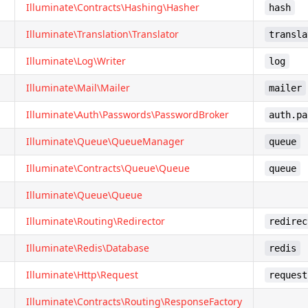
Illuminate\Contracts\Hashing\Hasher
hash
Illuminate\Translation\Translator
transla
Illuminate\Log\Writer
log
Illuminate\Mail\Mailer
mailer
Illuminate\Auth\Passwords\PasswordBroker
auth.pa
Illuminate\Queue\QueueManager
queue
Illuminate\Contracts\Queue\Queue
queue
Illuminate\Queue\Queue
Illuminate\Routing\Redirector
redirec
Illuminate\Redis\Database
redis
Illuminate\Http\Request
request
Illuminate\Contracts\Routing\ResponseFactory