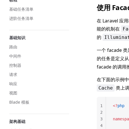
使用 Faca
基础任务清单
进阶任务清单
在 Larave
能的机制在
Fa
的
Illumina
基础知识
路由
一个 facad
中间件
的任务是定义从
控制器
facade 的
请求
在下面的示例中
响应
类上调
Cache
视图
Blade 模板
1
<?
php
2
3
namespa
架构基础
4