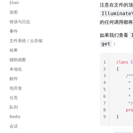
Elixir
注意在文件的顶
加密
Illuminate
错误与日志
的任何调用都将传
事件
如果我们查看
文件系统 / 云存储
：
get
哈希
辅助函数
1
class
 C
本地化
2
{
3
    /**
邮件
4
    
包开发
5
     *
6
     * 
分页
7
     */
队列
8
    pro
Redis
9
}
会话