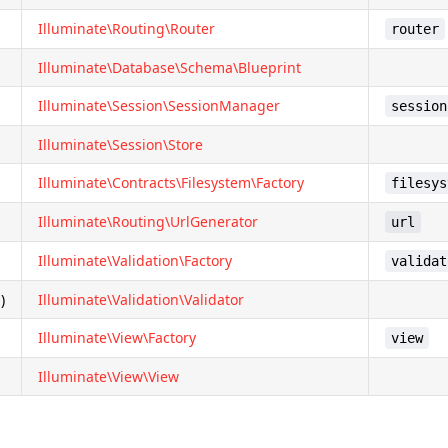
Illuminate\Routing\Router
router
Illuminate\Database\Schema\Blueprint
Illuminate\Session\SessionManager
session
Illuminate\Session\Store
Illuminate\Contracts\Filesystem\Factory
filesys
Illuminate\Routing\UrlGenerator
url
Illuminate\Validation\Factory
validat
)
Illuminate\Validation\Validator
Illuminate\View\Factory
view
Illuminate\View\View