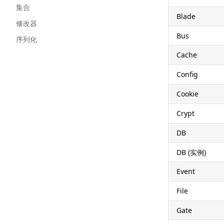
集合
Blade
修改器
Bus
序列化
Cache
Config
Cookie
Crypt
DB
DB (实例)
Event
File
Gate