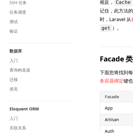
相反，
Cache
SSH 任务
记住，此方法
任务调度
时，Laravel 从
测试
）。
get
验证
数据库
Facade 
入门
查询构造器
下面您将找到每个
迁移
务容器绑定
键也
填充
Facade
App
Eloquent ORM
入门
Artisan
关联关系
Auth