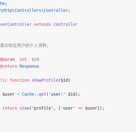
he
;
\Http\Controllers\Controller
;
serController
 extends
 Controller
 * 显示给定用户的个人资料。
@param
  int
  $id
@return
 Response
lic
 function
 showProfile
($id)
 $user 
=
 Cache
::
get
(
'user:'
.
$id);
 return
 view
(
'profile'
, [
'user'
 =>
 $user]);